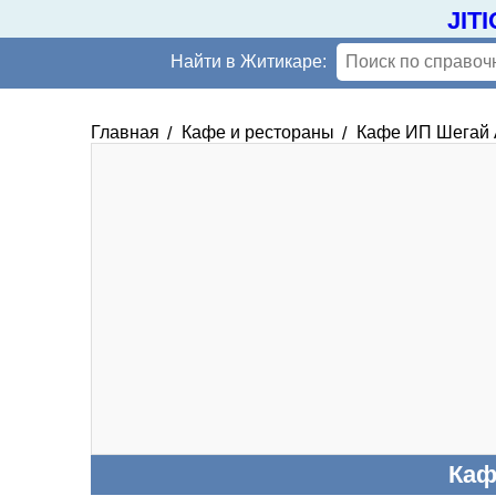
JIT
Найти в Житикаре:
Главная
Кафе и рестораны
Кафе ИП Шегай 
Каф