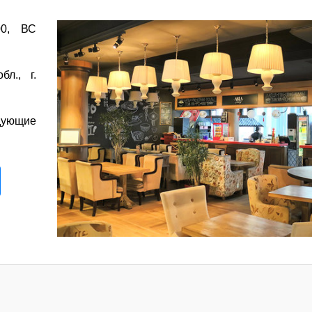
0, ВС
л., г.
дующие